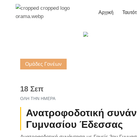
Skip
to
Αρχική
Ταυτότ
content
Ομάδες Γονέων
18 Σεπ
ΌΛΗ ΤΗΝ ΗΜΈΡΑ
Ανατροφοδοτική συνάντ
Γυμνασίου Έδεσσας
Ανατροφοδοτική συνάντηση με Γονείς 3ου Γυμνα