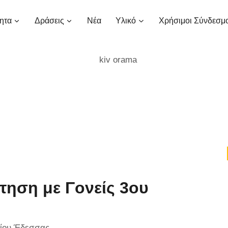
ητα
Δράσεις
Νέα
Υλικό
Χρήσιμοι Σύνδεσμ
ηση με Γονείς 3ου
σίου Έδεσσας